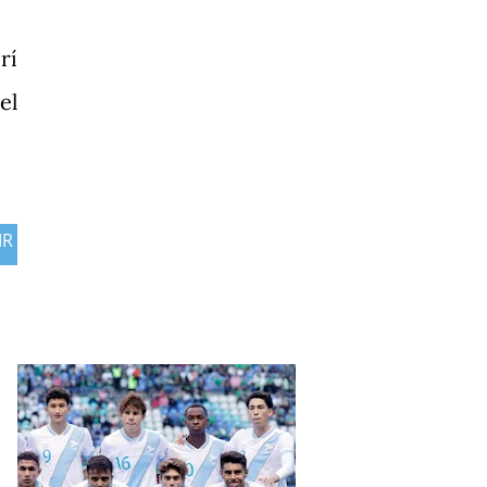
rí
el
IR