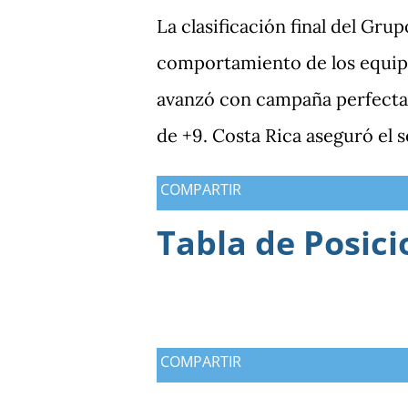
La clasificación final del Gru
comportamiento de los equipo
avanzó con campaña perfecta,
de +9. Costa Rica aseguró el 
Guatemala finalizó tercera co
COMPARTIR
Antigua y Barbuda cerró sin 
Tabla de Posici
tercera y dependió de otros r
consiguió imponer condiciones
los dos partidos que definían 
producción ofensiva y genera
COMPARTIR
frente a México terminó sien