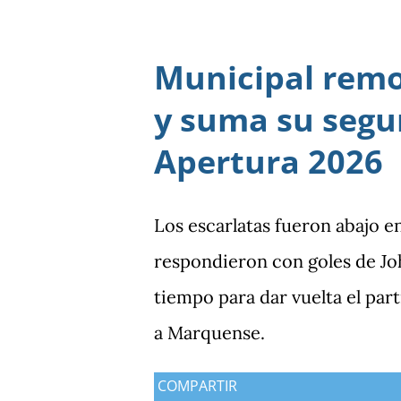
diferencia que ya se había ma
Bicolor a llegar a la última j
Municipal rem
particularmente del de Hondu
y suma su segun
Apertura 2026
Los escarlatas fueron abajo e
respondieron con goles de Jo
tiempo para dar vuelta el part
a Marquense.
COMPARTIR