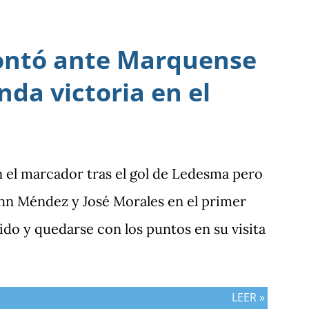
nifestado ante Costa Rica y que obligó a la
ornada pendiente de otros resultados,
ontó ante Marquense
ras vs. Panamá.
da victoria en el
n el marcador tras el gol de Ledesma pero
hn Méndez y José Morales en el primer
ido y quedarse con los puntos en su visita
LEER »