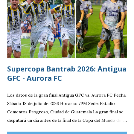
con su equipo femenino y fue hasta 2025 cuando creó su
rama masculina, la cual comenzó su recorrido en la Segunda
División antes de conseguir el ascenso a la máxima
categoría.
Supercopa Bantrab 2026: Antigua
GFC - Aurora FC
Los datos de la gran final Antigua GFC vs. Aurora FC Fecha:
Sábado 18 de julio de 2026 Horario: 7PM Sede: Estadio
Cementos Progreso, Ciudad de Guatemala La gran final se
disputará un día antes de la final de la Copa del Mundo de la
FIFA 2026 lo que convierte al 18 de julio en una jornada