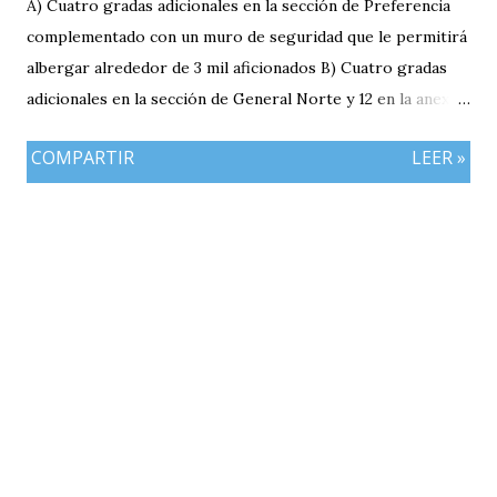
A) Cuatro gradas adicionales en la sección de Preferencia
complementado con un muro de seguridad que le permitirá
albergar alrededor de 3 mil aficionados B) Cuatro gradas
adicionales en la sección de General Norte y 12 en la anexa
que va a pemitir acomodar a 2 mil 400 aficionados más. C)
COMPARTIR
LEER »
El área de la General Sur con entrada independiente será
ahora la localidad para los visitantes. En resumen el aforo
del estadio queda ahora en 7 mil aficionados. Este domingo
se implementará un parqueo cuyo costo es de Q25
quetzales pero tiene un cupo limitadp. Continúa vigente el
servicio anterior en donde los aficionados se podrán
estacionar en el Parqueo de Tikal Futura. via.