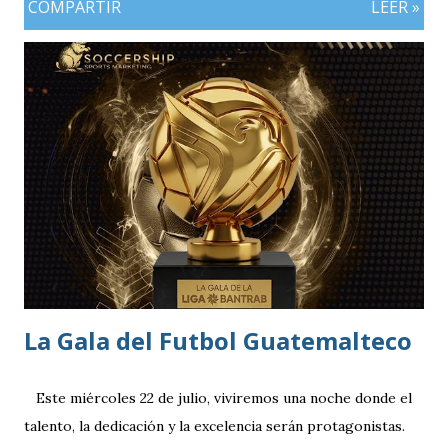
COMPARTIR
LEER »
especialmente futbolera para los aficionados
guatemaltecos. Antigua GFC llega al partido como el
equipo más regular del torneo tras g
La Gala del Futbol Guatemalteco
Este miércoles 22 de julio, viviremos una noche donde el
talento, la dedicación y la excelencia serán protagonistas.