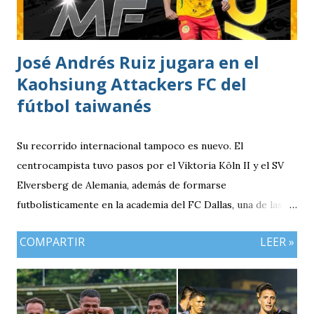
José Andrés Ruiz jugara en el
Kaohsiung Attackers FC del
fútbol taiwanés
Su recorrido internacional tampoco es nuevo. El
centrocampista tuvo pasos por el Viktoria Köln II y el SV
Elversberg de Alemania, además de formarse
futbolísticamente en la academia del FC Dallas, una de las
canteras más reconocidas de los Estados Unidos,
COMPARTIR
LEER »
experiencia que marcó el inicio de su desarrollo como
profesional. Ahora, el guatemalteco se incorpora al
Kaohsiung Attackers FC, una institución de crecimiento
reciente dentro del fútbol taiwanés. El club nació en 2016