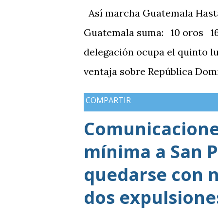
Así marcha Guatemala Hasta el
Guatemala suma: 10 oros 16 
delegación ocupa el quinto l
ventaja sobre República Domi
medallas de plata, aunque a
COMPARTIR
de oros (10).
Comunicaciones
mínima a San P
quedarse con n
dos expulsione