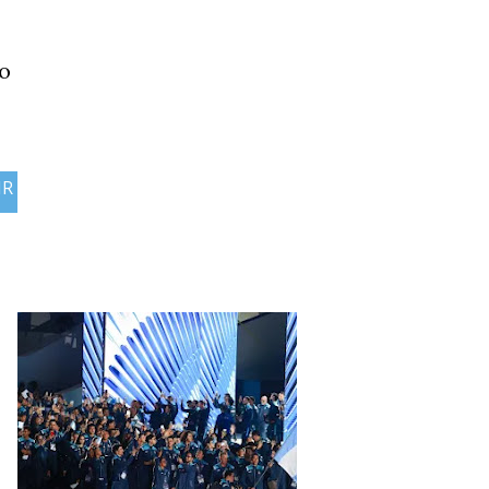
to
IR