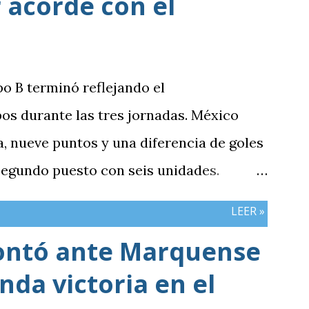
 acorde con el
po B terminó reflejando el
os durante las tres jornadas. México
 nueve puntos y una diferencia de goles
 segundo puesto con seis unidades.
n tres puntos y diferencia de -1,
LEER »
cerró sin sumar. ¿Por qué Guatemala
ontó ante Marquense
e otros resultados? Porque el equipo
da victoria en el
iones frente al rival más débil del
e definían la clasificación fue superado