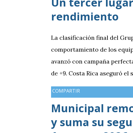
Un tercer lugar
rendimiento
La clasificación final del Gru
comportamiento de los equip
avanzó con campaña perfecta,
de +9. Costa Rica aseguró el
Guatemala finalizó tercera co
COMPARTIR
mientras Antigua y Barbuda 
Municipal rem
terminó tercera y dependió d
y suma su segun
solo consiguió imponer condic
grupo. En los dos partidos qu