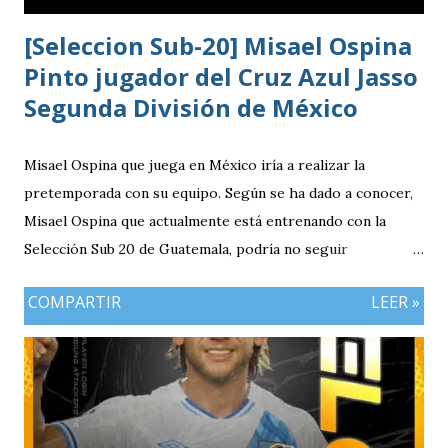
[Seleccion Sub-20] Misael Ospina
Pinto jugador del Cruz Azul Jasso
Segunda División de México
Misael Ospina que juega en México iría a realizar la
pretemporada con su equipo. Según se ha dado a conocer,
Misael Ospina que actualmente está entrenando con la
Selección Sub 20 de Guatemala, podría no seguir
entrenando con el combinado nacional porque su equipo, el
COMPARTIR
LEER »
Cruz Azul de México iniciará a realizar su pretemporada.
Bio Ospina, de madre guatemalteca y padre colombiano,
vivía en Estados Unidos antes de ir a ser una prueba a la
filial del Cruz Azul de México, club al que se vinculó tras
destacar en una gira en Europa. Misael Ospina Pinto Lugar
y fecha de nacimiento: Barberena, Santa Rosa, 29 de julio