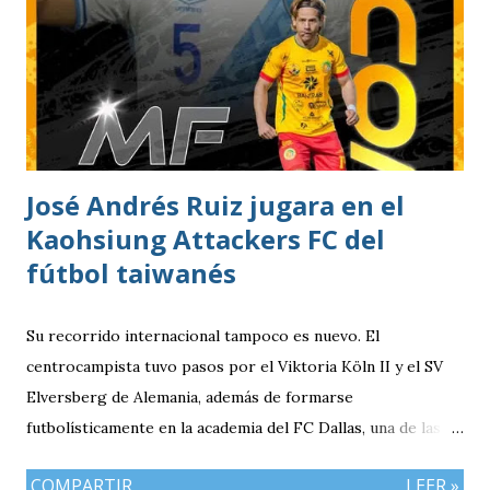
1996 Posición: Volante por derecha Peso: 143 libras
Estatura: 1.75 metros Equipo: Cruz Azul de Segunda
División de México Estudios: Quinto bachillerato en México
via. luchosolares.blogspot.com
José Andrés Ruiz jugara en el
Kaohsiung Attackers FC del
fútbol taiwanés
Su recorrido internacional tampoco es nuevo. El
centrocampista tuvo pasos por el Viktoria Köln II y el SV
Elversberg de Alemania, además de formarse
futbolísticamente en la academia del FC Dallas, una de las
canteras más reconocidas de los Estados Unidos,
COMPARTIR
LEER »
experiencia que marcó el inicio de su desarrollo como