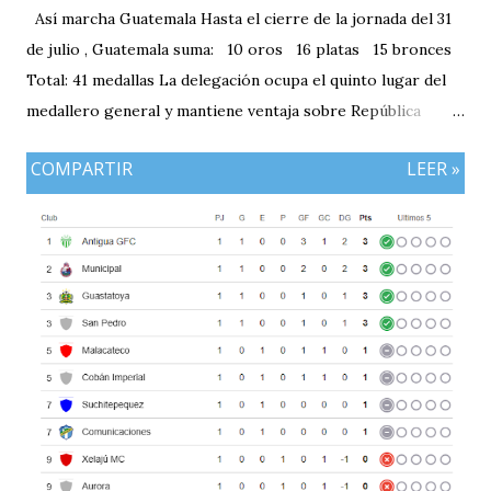
Así marcha Guatemala Hasta el cierre de la jornada del 31
de julio , Guatemala suma: 10 oros 16 platas 15 bronces
Total: 41 medallas La delegación ocupa el quinto lugar del
medallero general y mantiene ventaja sobre República
Dominicana gracias a la mayor cantidad de medallas de
COMPARTIR
LEER »
plata, aunque ambos países registran el mismo número de
oros (10).