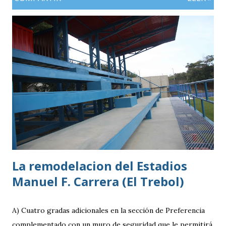
profesional. Ahora, el guatemalteco se incorpora al
Kaohsiung Attackers FC, una institución de crecimiento
reciente dentro del fútbol taiwanés. El club nació en 2016
con su equipo femenino y fue hasta 2025 cuando creó su
rama masculina, la cual comenzó su recorrido en la Segunda
División antes de conseguir el ascenso a la máxima
categoría.
La remodelacion del Estadios
Manuel F. Carrera (El Trebol)
A) Cuatro gradas adicionales en la sección de Preferencia
complementado con un muro de seguridad que le permitirá