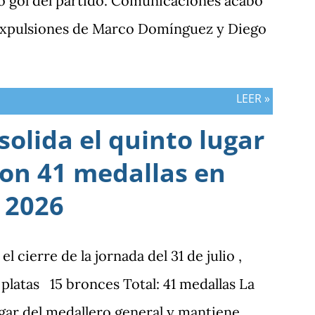
o gol del partido. Comunicaciones acabó
 expulsiones de Marco Domínguez y Diego
LEER »
olida el quinto lugar
con 41 medallas en
 2026
cierre de la jornada del 31 de julio ,
latas 15 bronces Total: 41 medallas La
gar del medallero general y mantiene