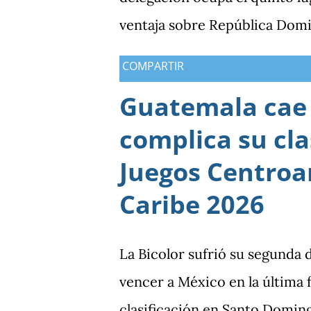
ventaja sobre República Domi
medallas de plata, aunque am
COMPARTIR
oros (10).
Guatemala cae 
complica su cla
Juegos Centroa
Caribe 2026
La Bicolor sufrió su segunda 
vencer a México en la última
clasificación en Santo Domin