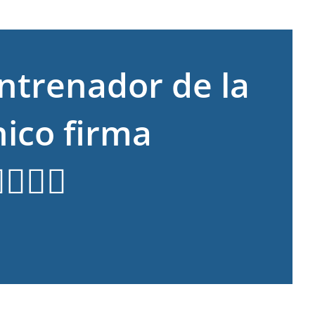
entrenador de la
nico firma
🇺🇸