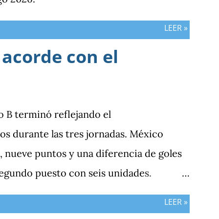
LEER »
 acorde con el
po B terminó reflejando el
s durante las tres jornadas. México
 nueve puntos y una diferencia de goles
segundo puesto con seis unidades.
n tres puntos y diferencia de -1, mientras
LEER »
sumar. ¿Por qué Guatemala terminó