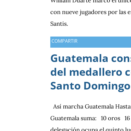
William Duarte marcó el únic
con nueve jugadores por las
Santis.
COMPARTIR
Guatemala cons
del medallero 
Santo Domingo
Así marcha Guatemala Hasta el 
Guatemala suma: 10 oros 16 p
delegación ocupa el quinto lu