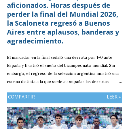
aficionados. Horas después de
perder la final del Mundial 2026,
la Scaloneta regresó a Buenos
Aires entre aplausos, banderas y
agradecimiento.
El marcador en la final señaló una derrota por 1-0 ante
España y frustró el sueño del bicampeonato mundial. Sin
embargo, el regreso de la selección argentina mostró una
escena distinta a la que suele acompañar las derrotas
deportivas: cientos de personas esperaron al equipo en
COMPARTIR
LEER »
Buenos Aires para agradecerle el torneo realizado. El avión
que trasladó a parte del plantel y al cuerpo técnico aterrizó
en el aeropuerto internacional de Ezeiza durante la tarde
del lunes. Allí, los futbolistas fueron recibidos con una