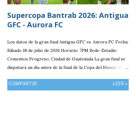
Supercopa Bantrab 2026: Antigua
GFC - Aurora FC
Los datos de la gran final Antigua GFC vs. Aurora FC Fecha:
Sábado 18 de julio de 2026 Horario: 7PM Sede: Estadio
Cementos Progreso, Ciudad de Guatemala La gran final se
disputará un día antes de la final de la Copa del Mundo de la
FIFA 2026 lo que convierte al 18 de julio en una jornada
COMPARTIR
LEER »
especialmente futbolera para los aficionados
guatemaltecos. Antigua GFC llega al partido como el
equipo más regular del torneo tras g