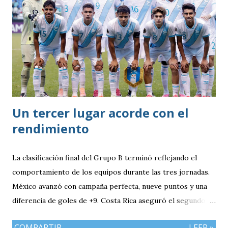
alfombra roja y la interpretación de Muchachos por parte
de la banda de Granaderos antes de trasladarse al predio de
la Asociación del Fútbol Argentino (AFA).
Un tercer lugar acorde con el
rendimiento
La clasificación final del Grupo B terminó reflejando el
comportamiento de los equipos durante las tres jornadas.
México avanzó con campaña perfecta, nueve puntos y una
diferencia de goles de +9. Costa Rica aseguró el segundo
puesto con seis unidades. Guatemala finalizó tercera con
COMPARTIR
LEER »