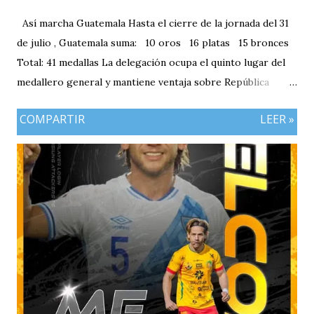
Así marcha Guatemala Hasta el cierre de la jornada del 31
de julio , Guatemala suma: 10 oros 16 platas 15 bronces
Total: 41 medallas La delegación ocupa el quinto lugar del
medallero general y mantiene ventaja sobre República
Dominicana gracias a la mayor cantidad de medallas de
COMPARTIR
LEER »
plata, aunque ambos países registran el mismo número de
oros (10).