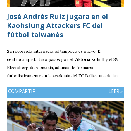
José Andrés Ruiz jugara en el
Kaohsiung Attackers FC del
fútbol taiwanés
Su recorrido internacional tampoco es nuevo. El
centrocampista tuvo pasos por el Viktoria Köln II y el SV
Elversberg de Alemania, además de formarse
futbolísticamente en la academia del FC Dallas, una de las
canteras más reconocidas de los Estados Unidos,
COMPARTIR
LEER »
experiencia que marcó el inicio de su desarrollo como
profesional. Ahora, el guatemalteco se incorpora al
Kaohsiung Attackers FC, una institución de crecimiento
reciente dentro del fútbol taiwanés. El club nació en 2016
con su equipo femenino y fue hasta 2025 cuando creó su