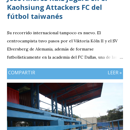
Kaohsiung Attackers FC del
fútbol taiwanés
Su recorrido internacional tampoco es nuevo. El
centrocampista tuvo pasos por el Viktoria Köln II y el SV
Elversberg de Alemania, además de formarse
futbolísticamente en la academia del FC Dallas, una de las
canteras más reconocidas de los Estados Unidos,
COMPARTIR
LEER »
experiencia que marcó el inicio de su desarrollo como
profesional. Ahora, el guatemalteco se incorpora al
Kaohsiung Attackers FC, una institución de crecimiento
reciente dentro del fútbol taiwanés. El club nació en 2016
con su equipo femenino y fue hasta 2025 cuando creó su
rama masculina, la cual comenzó su recorrido en la Segunda
División antes de conseguir el ascenso a la máxima