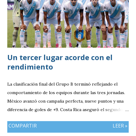
Un tercer lugar acorde con el
rendimiento
La clasificación final del Grupo B terminó reflejando el
comportamiento de los equipos durante las tres jornadas.
México avanzó con campaña perfecta, nueve puntos y una
diferencia de goles de +9. Costa Rica aseguró el segundo
puesto con seis unidades. Guatemala finalizó tercera con
COMPARTIR
LEER »
tres puntos y diferencia de -1, mientras Antigua y Barbuda
cerró sin sumar. ¿Por qué Guatemala terminó tercera y