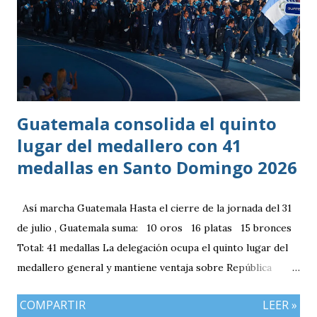
Guatemala consolida el quinto
lugar del medallero con 41
medallas en Santo Domingo 2026
Así marcha Guatemala Hasta el cierre de la jornada del 31
de julio , Guatemala suma: 10 oros 16 platas 15 bronces
Total: 41 medallas La delegación ocupa el quinto lugar del
medallero general y mantiene ventaja sobre República
Dominicana gracias a la mayor cantidad de medallas de
COMPARTIR
LEER »
plata, aunque ambos países registran el mismo número de