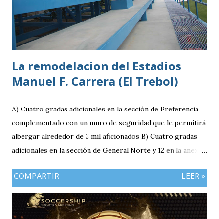
categoría.
La remodelacion del Estadios
Manuel F. Carrera (El Trebol)
A) Cuatro gradas adicionales en la sección de Preferencia
complementado con un muro de seguridad que le permitirá
albergar alrededor de 3 mil aficionados B) Cuatro gradas
adicionales en la sección de General Norte y 12 en la anexa
que va a pemitir acomodar a 2 mil 400 aficionados más. C)
COMPARTIR
LEER »
El área de la General Sur con entrada independiente será
ahora la localidad para los visitantes. En resumen el aforo
del estadio queda ahora en 7 mil aficionados. Este domingo
se implementará un parqueo cuyo costo es de Q25