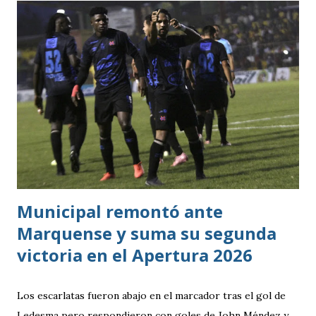
dependió de otros resultados? Porque el equipo solo
consiguió imponer condiciones frente al rival más débil del
grupo. En los dos partidos que definían la clasificación fue
superado en posesión, producción ofensiva y generación de
ocasiones de gol. La goleada frente a México terminó
siendo la consecuencia más visible de una diferencia que ya
se había manifestado ante Costa Rica y que obligó a la
Bicolor a llegar a la última jornada pendiente de otros
resultados, particularmente del de Honduras vs. Panamá.
Municipal remontó ante
Marquense y suma su segunda
victoria en el Apertura 2026
Los escarlatas fueron abajo en el marcador tras el gol de
Ledesma pero respondieron con goles de John Méndez y