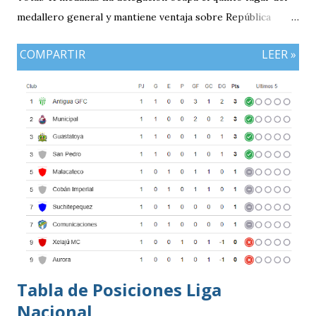
medallero general y mantiene ventaja sobre República
Dominicana gracias a la mayor cantidad de medallas de
COMPARTIR
LEER »
plata, aunque ambos países registran el mismo número de
oros (10).
Tabla de Posiciones Liga
Nacional