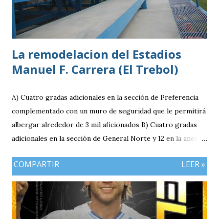
División de México Estudios: Quinto bachillerato en México
via. luchosolares.blogspot.com
La remodelacion del Estadios
Manuel F. Carrera (El Trebol)
A) Cuatro gradas adicionales en la sección de Preferencia
complementado con un muro de seguridad que le permitirá
albergar alrededor de 3 mil aficionados B) Cuatro gradas
adicionales en la sección de General Norte y 12 en la anexa
que va a pemitir acomodar a 2 mil 400 aficionados más. C)
COMPARTIR
LEER »
El área de la General Sur con entrada independiente será
ahora la localidad para los visitantes. En resumen el aforo
del estadio queda ahora en 7 mil aficionados. Este domingo
se implementará un parqueo cuyo costo es de Q25