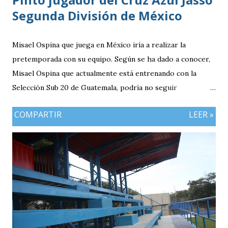
Segunda División de México
Misael Ospina que juega en México iría a realizar la
pretemporada con su equipo. Según se ha dado a conocer,
Misael Ospina que actualmente está entrenando con la
Selección Sub 20 de Guatemala, podría no seguir
entrenando con el combinado nacional porque su equipo, el
COMPARTIR
LEER »
Cruz Azul de México iniciará a realizar su pretemporada.
Bio Ospina, de madre guatemalteca y padre colombiano,
vivía en Estados Unidos antes de ir a ser una prueba a la
filial del Cruz Azul de México, club al que se vinculó tras
destacar en una gira en Europa. Misael Ospina Pinto Lugar
y fecha de nacimiento: Barberena, Santa Rosa, 29 de julio
1996 Posición: Volante por derecha Peso: 143 libras
Estatura: 1.75 metros Equipo: Cruz Azul de Segunda