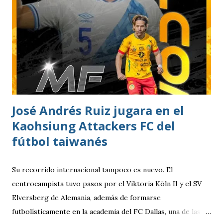
quetzales pero tiene un cupo limitadp. Continúa vigente el
servicio anterior en donde los aficionados se podrán
estacionar en el Parqueo de Tikal Futura. via.
José Andrés Ruiz jugara en el
Kaohsiung Attackers FC del
fútbol taiwanés
Su recorrido internacional tampoco es nuevo. El
centrocampista tuvo pasos por el Viktoria Köln II y el SV
Elversberg de Alemania, además de formarse
futbolísticamente en la academia del FC Dallas, una de las