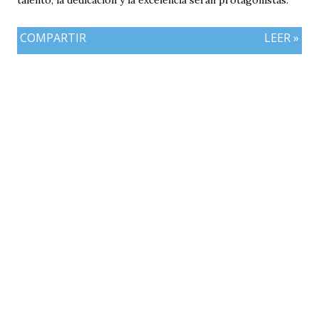
talento, la dedicación y la excelencia serán protagonistas.
COMPARTIR
LEER »