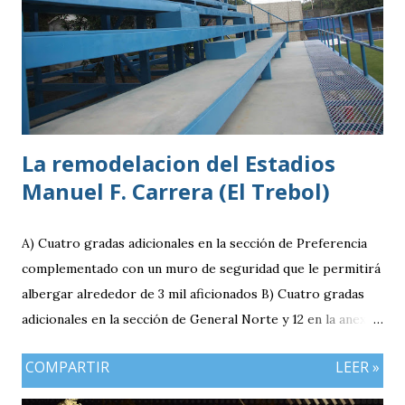
División antes de conseguir el ascenso a la máxima
categoría.
La remodelacion del Estadios
Manuel F. Carrera (El Trebol)
A) Cuatro gradas adicionales en la sección de Preferencia
complementado con un muro de seguridad que le permitirá
albergar alrededor de 3 mil aficionados B) Cuatro gradas
adicionales en la sección de General Norte y 12 en la anexa
que va a pemitir acomodar a 2 mil 400 aficionados más. C)
COMPARTIR
LEER »
El área de la General Sur con entrada independiente será
ahora la localidad para los visitantes. En resumen el aforo