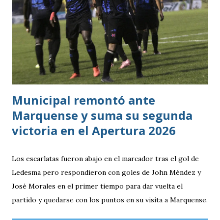
superado en posesión, producción ofensiva y generación de
ocasiones de gol. La goleada frente a México terminó
siendo la consecuencia más visible de una diferencia que ya
se había manifestado ante Costa Rica y que obligó a la
Bicolor a llegar a la última jornada pendiente de otros
resultados, particularmente del de Honduras vs. Panamá.
Municipal remontó ante
Marquense y suma su segunda
victoria en el Apertura 2026
Los escarlatas fueron abajo en el marcador tras el gol de
Ledesma pero respondieron con goles de John Méndez y
José Morales en el primer tiempo para dar vuelta el
partido y quedarse con los puntos en su visita a Marquense.