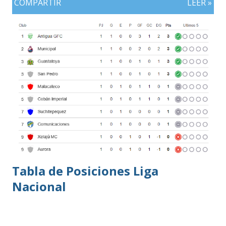
COMPARTIR
LEER »
plata, aunque ambos países registran el mismo número de
oros (10).
Tabla de Posiciones Liga
Nacional