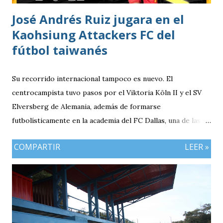
José Andrés Ruiz jugara en el
Kaohsiung Attackers FC del
fútbol taiwanés
Su recorrido internacional tampoco es nuevo. El
centrocampista tuvo pasos por el Viktoria Köln II y el SV
Elversberg de Alemania, además de formarse
futbolísticamente en la academia del FC Dallas, una de las
canteras más reconocidas de los Estados Unidos,
COMPARTIR
LEER »
experiencia que marcó el inicio de su desarrollo como
profesional. Ahora, el guatemalteco se incorpora al
Kaohsiung Attackers FC, una institución de crecimiento
reciente dentro del fútbol taiwanés. El club nació en 2016
con su equipo femenino y fue hasta 2025 cuando creó su
rama masculina, la cual comenzó su recorrido en la Segunda