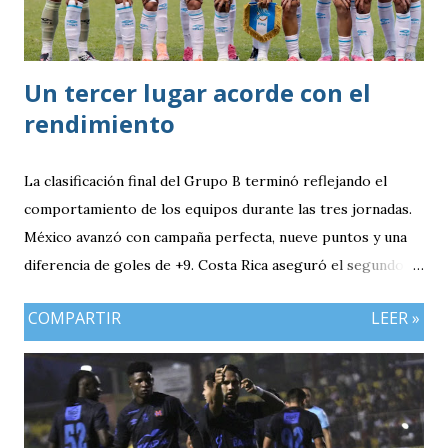
Un tercer lugar acorde con el
rendimiento
La clasificación final del Grupo B terminó reflejando el
comportamiento de los equipos durante las tres jornadas.
México avanzó con campaña perfecta, nueve puntos y una
diferencia de goles de +9. Costa Rica aseguró el segundo
puesto con seis unidades. Guatemala finalizó tercera con
COMPARTIR
LEER »
tres puntos y diferencia de -1, mientras Antigua y Barbuda
cerró sin sumar. ¿Por qué Guatemala terminó tercera y
dependió de otros resultados? Porque el equipo solo
consiguió imponer condiciones frente al rival más débil del
grupo. En los dos partidos que definían la clasificación fue