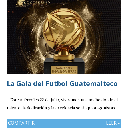
del estadio queda ahora en 7 mil aficionados. Este domingo
se implementará un parqueo cuyo costo es de Q25
quetzales pero tiene un cupo limitadp. Continúa vigente el
servicio anterior en donde los aficionados se podrán
estacionar en el Parqueo de Tikal Futura. via.
La Gala del Futbol Guatemalteco
Este miércoles 22 de julio, viviremos una noche donde el
talento, la dedicación y la excelencia serán protagonistas.
COMPARTIR
LEER »