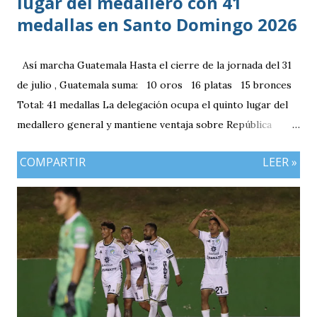
lugar del medallero con 41
medallas en Santo Domingo 2026
Así marcha Guatemala Hasta el cierre de la jornada del 31
de julio , Guatemala suma: 10 oros 16 platas 15 bronces
Total: 41 medallas La delegación ocupa el quinto lugar del
medallero general y mantiene ventaja sobre República
Dominicana gracias a la mayor cantidad de medallas de
COMPARTIR
LEER »
plata, aunque ambos países registran el mismo número de
oros (10).