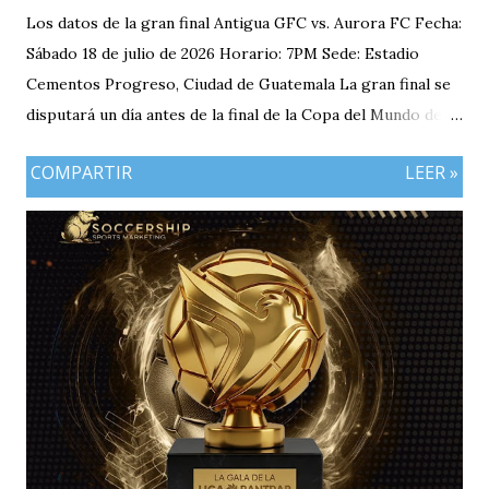
Los datos de la gran final Antigua GFC vs. Aurora FC Fecha:
Sábado 18 de julio de 2026 Horario: 7PM Sede: Estadio
Cementos Progreso, Ciudad de Guatemala La gran final se
disputará un día antes de la final de la Copa del Mundo de la
FIFA 2026 lo que convierte al 18 de julio en una jornada
COMPARTIR
LEER »
especialmente futbolera para los aficionados
guatemaltecos. Antigua GFC llega al partido como el
equipo más regular del torneo tras g