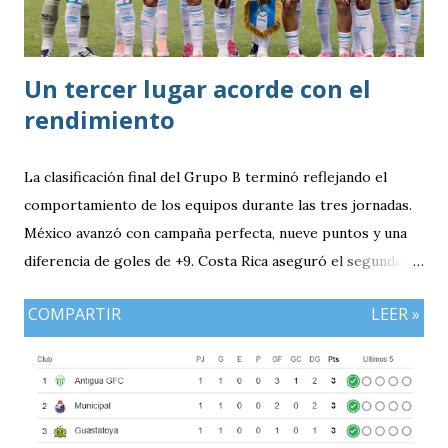
Un tercer lugar acorde con el
rendimiento
La clasificación final del Grupo B terminó reflejando el
comportamiento de los equipos durante las tres jornadas.
México avanzó con campaña perfecta, nueve puntos y una
diferencia de goles de +9. Costa Rica aseguró el segundo
puesto con seis unidades. Guatemala finalizó tercera con
COMPARTIR
LEER »
tres puntos y diferencia de -1, mientras Antigua y Barbuda
cerró sin sumar. ¿Por qué Guatemala terminó tercera y
dependió de otros resultados? Porque el equipo solo
consiguió imponer condiciones frente al rival más débil del
grupo. En los dos partidos que definían la clasificación fue