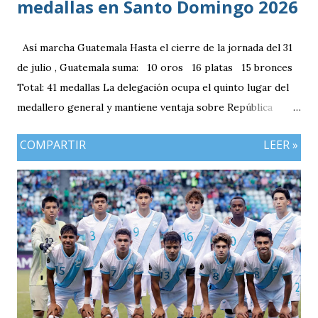
medallas en Santo Domingo 2026
Así marcha Guatemala Hasta el cierre de la jornada del 31
de julio , Guatemala suma: 10 oros 16 platas 15 bronces
Total: 41 medallas La delegación ocupa el quinto lugar del
medallero general y mantiene ventaja sobre República
Dominicana gracias a la mayor cantidad de medallas de
COMPARTIR
LEER »
plata, aunque ambos países registran el mismo número de
oros (10).