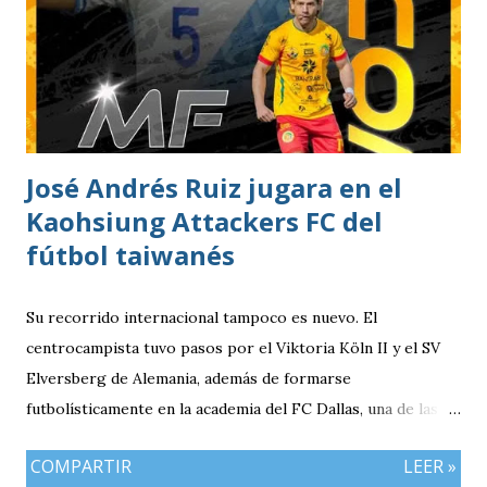
estacionar en el Parqueo de Tikal Futura. via.
José Andrés Ruiz jugara en el
Kaohsiung Attackers FC del
fútbol taiwanés
Su recorrido internacional tampoco es nuevo. El
centrocampista tuvo pasos por el Viktoria Köln II y el SV
Elversberg de Alemania, además de formarse
futbolísticamente en la academia del FC Dallas, una de las
canteras más reconocidas de los Estados Unidos,
COMPARTIR
LEER »
experiencia que marcó el inicio de su desarrollo como