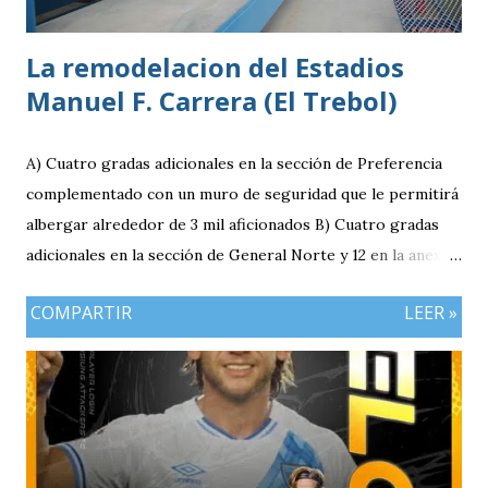
La remodelacion del Estadios
Manuel F. Carrera (El Trebol)
A) Cuatro gradas adicionales en la sección de Preferencia
complementado con un muro de seguridad que le permitirá
albergar alrededor de 3 mil aficionados B) Cuatro gradas
adicionales en la sección de General Norte y 12 en la anexa
que va a pemitir acomodar a 2 mil 400 aficionados más. C)
COMPARTIR
LEER »
El área de la General Sur con entrada independiente será
ahora la localidad para los visitantes. En resumen el aforo
del estadio queda ahora en 7 mil aficionados. Este domingo
se implementará un parqueo cuyo costo es de Q25
quetzales pero tiene un cupo limitadp. Continúa vigente el
servicio anterior en donde los aficionados se podrán