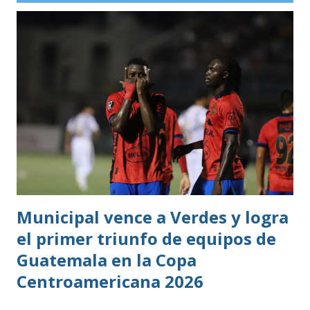
profesional. Ahora, el guatemalteco se incorpora al
Kaohsiung Attackers FC, una institución de crecimiento
reciente dentro del fútbol taiwanés. El club nació en 2016
con su equipo femenino y fue hasta 2025 cuando creó su
rama masculina, la cual comenzó su recorrido en la Segunda
División antes de conseguir el ascenso a la máxima
categoría.
Municipal vence a Verdes y logra
el primer triunfo de equipos de
Guatemala en la Copa
Centroamericana 2026