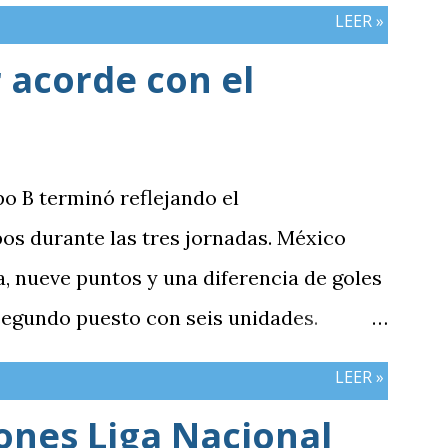
mbos países registran el mismo número
LEER »
 acorde con el
po B terminó reflejando el
os durante las tres jornadas. México
 nueve puntos y una diferencia de goles
 segundo puesto con seis unidades.
n tres puntos y diferencia de -1,
LEER »
cerró sin sumar. ¿Por qué Guatemala
iones Liga Nacional
e otros resultados? Porque el equipo