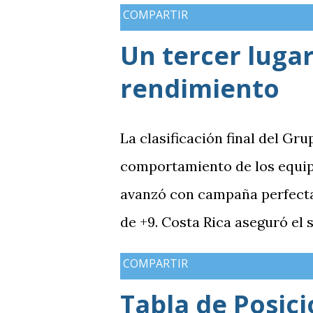
medallas de plata, aunque a
COMPARTIR
de oros (10).
Un tercer lugar
rendimiento
La clasificación final del Gru
comportamiento de los equip
avanzó con campaña perfecta,
de +9. Costa Rica aseguró el
Guatemala finalizó tercera co
COMPARTIR
mientras Antigua y Barbuda 
Tabla de Posic
terminó tercera y dependió d