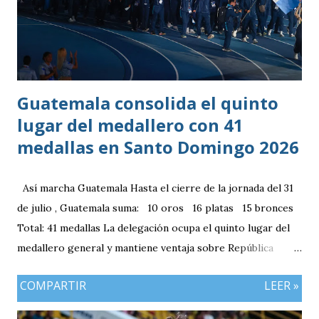
Guatemala consolida el quinto
lugar del medallero con 41
medallas en Santo Domingo 2026
Así marcha Guatemala Hasta el cierre de la jornada del 31
de julio , Guatemala suma: 10 oros 16 platas 15 bronces
Total: 41 medallas La delegación ocupa el quinto lugar del
medallero general y mantiene ventaja sobre República
Dominicana gracias a la mayor cantidad de medallas de
COMPARTIR
LEER »
plata, aunque ambos países registran el mismo número de
oros (10).