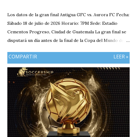
Los datos de la gran final Antigua GFC vs. Aurora FC Fecha:
Sábado 18 de julio de 2026 Horario: 7PM Sede: Estadio
Cementos Progreso, Ciudad de Guatemala La gran final se
disputará un día antes de la final de la Copa del Mundo de la
FIFA 2026 lo que convierte al 18 de julio en una jornada
COMPARTIR
LEER »
especialmente futbolera para los aficionados
guatemaltecos. Antigua GFC llega al partido como el
equipo más regular del torneo tras g