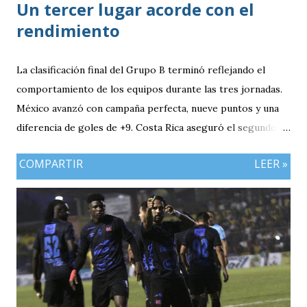
Un tercer lugar acorde con el
rendimiento
La clasificación final del Grupo B terminó reflejando el
comportamiento de los equipos durante las tres jornadas.
México avanzó con campaña perfecta, nueve puntos y una
diferencia de goles de +9. Costa Rica aseguró el segundo
puesto con seis unidades. Guatemala finalizó tercera con
COMPARTIR
LEER »
tres puntos y diferencia de -1, mientras Antigua y Barbuda
cerró sin sumar. ¿Por qué Guatemala terminó tercera y
dependió de otros resultados? Porque el equipo solo
consiguió imponer condiciones frente al rival más débil del
grupo. En los dos partidos que definían la clasificación fue
superado en posesión, producción ofensiva y generación de
ocasiones de gol. La goleada frente a México terminó
siendo la consecuencia más visible de una diferencia que ya