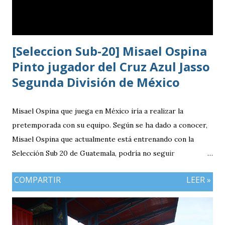
[Seleccion Sub-20] Misael Ospina
Pinto jugador del Cruz Azul Jasso
Segunda División de México
Misael Ospina que juega en México iría a realizar la
pretemporada con su equipo. Según se ha dado a conocer,
Misael Ospina que actualmente está entrenando con la
Selección Sub 20 de Guatemala, podría no seguir
entrenando con el combinado nacional porque su equipo, el
COMPARTIR
LEER »
Cruz Azul de México iniciará a realizar su pretemporada.
Bio Ospina, de madre guatemalteca y padre colombiano,
vivía en Estados Unidos antes de ir a ser una prueba a la
filial del Cruz Azul de México, club al que se vinculó tras