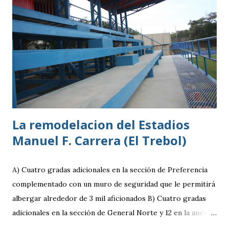
destacar en una gira en Europa. Misael Ospina Pinto Lugar
y fecha de nacimiento: Barberena, Santa Rosa, 29 de julio
1996 Posición: Volante por derecha Peso: 143 libras
Estatura: 1.75 metros Equipo: Cruz Azul de Segunda
División de México Estudios: Quinto bachillerato en México
via. luchosolares.blogspot.com
La remodelacion del Estadios
Manuel F. Carrera (El Trebol)
A) Cuatro gradas adicionales en la sección de Preferencia
complementado con un muro de seguridad que le permitirá
albergar alrededor de 3 mil aficionados B) Cuatro gradas
adicionales en la sección de General Norte y 12 en la anexa
que va a pemitir acomodar a 2 mil 400 aficionados más. C)