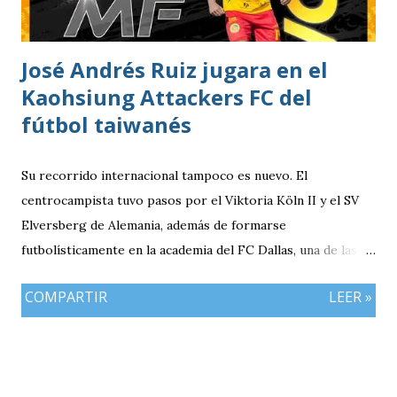
peligro hasta que, al minuto 18, el ecuatoriano Alejandro
Cabeza definió con precisión para marcar el único gol del
compromiso. El pase y asistencia llegó en los botines de
José Andrés Ruiz jugara en el
Cristian Checa Hernández.
Kaohsiung Attackers FC del
fútbol taiwanés
Su recorrido internacional tampoco es nuevo. El
centrocampista tuvo pasos por el Viktoria Köln II y el SV
Elversberg de Alemania, además de formarse
futbolísticamente en la academia del FC Dallas, una de las
canteras más reconocidas de los Estados Unidos,
COMPARTIR
LEER »
experiencia que marcó el inicio de su desarrollo como
profesional. Ahora, el guatemalteco se incorpora al
Kaohsiung Attackers FC, una institución de crecimiento
reciente dentro del fútbol taiwanés. El club nació en 2016