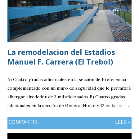
La remodelacion del Estadios
Manuel F. Carrera (El Trebol)
A) Cuatro gradas adicionales en la sección de Preferencia
complementado con un muro de seguridad que le permitirá
albergar alrededor de 3 mil aficionados B) Cuatro gradas
adicionales en la sección de General Norte y 12 en la anexa
que va a pemitir acomodar a 2 mil 400 aficionados más. C)
COMPARTIR
LEER »
El área de la General Sur con entrada independiente será
ahora la localidad para los visitantes. En resumen el aforo