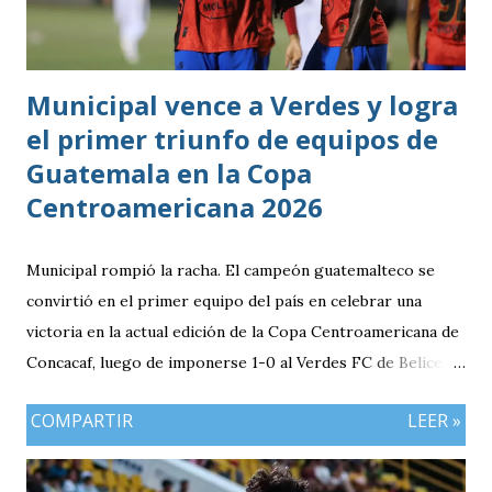
Bicolor a llegar a la última jornada pendiente de otros
resultados, particularmente del de Honduras vs. Panamá.
Municipal vence a Verdes y logra
el primer triunfo de equipos de
Guatemala en la Copa
Centroamericana 2026
Municipal rompió la racha. El campeón guatemalteco se
convirtió en el primer equipo del país en celebrar una
victoria en la actual edición de la Copa Centroamericana de
Concacaf, luego de imponerse 1-0 al Verdes FC de Belice en
el FFB Stadium de Belmopán. El conjunto escarlata llegaba
COMPARTIR
LEER »
con la obligación de sumar luego del empate (1-1) en casa
frente al Cartaginés de Costa Rica. Además, el resultado
adquiría mayor relevancia después de un complicado