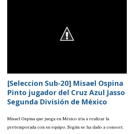
del estadio queda ahora en 7 mil aficionados. Este domingo
se implementará un parqueo cuyo costo es de Q25
quetzales pero tiene un cupo limitadp. Continúa vigente el
servicio anterior en donde los aficionados se podrán
estacionar en el Parqueo de Tikal Futura. via.
[Seleccion Sub-20] Misael Ospina
Pinto jugador del Cruz Azul Jasso
Segunda División de México
Misael Ospina que juega en México iría a realizar la
pretemporada con su equipo. Según se ha dado a conocer,