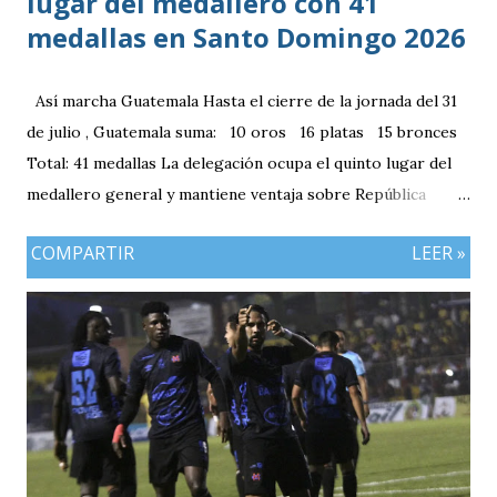
lugar del medallero con 41
medallas en Santo Domingo 2026
Así marcha Guatemala Hasta el cierre de la jornada del 31
de julio , Guatemala suma: 10 oros 16 platas 15 bronces
Total: 41 medallas La delegación ocupa el quinto lugar del
medallero general y mantiene ventaja sobre República
Dominicana gracias a la mayor cantidad de medallas de
COMPARTIR
LEER »
plata, aunque ambos países registran el mismo número de
oros (10).