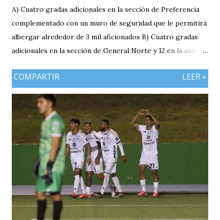
A) Cuatro gradas adicionales en la sección de Preferencia
complementado con un muro de seguridad que le permitirá
albergar alrededor de 3 mil aficionados B) Cuatro gradas
adicionales en la sección de General Norte y 12 en la anexa
que va a pemitir acomodar a 2 mil 400 aficionados más. C)
COMPARTIR
LEER »
El área de la General Sur con entrada independiente será
ahora la localidad para los visitantes. En resumen el aforo
del estadio queda ahora en 7 mil aficionados. Este domingo
se implementará un parqueo cuyo costo es de Q25
quetzales pero tiene un cupo limitadp. Continúa vigente el
servicio anterior en donde los aficionados se podrán
estacionar en el Parqueo de Tikal Futura. via.