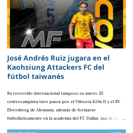
así como la caída de Antigua GFC por 2-0 ante Real Estelí.
Desde el inicio, los dirigidos por Mario Acevedo asumieron
el protagonismo del encuentro. Municipal controló la
posesión del balón y encontró espacios para generar
peligro hasta que, al minuto 18, el ecuatoriano Alejandro
Cabeza definió con precisión para marcar el único gol del
compromiso. El pase y asistencia llegó en los botines de
José Andrés Ruiz jugara en el
Cristian Checa Hernández.
Kaohsiung Attackers FC del
fútbol taiwanés
Su recorrido internacional tampoco es nuevo. El
centrocampista tuvo pasos por el Viktoria Köln II y el SV
Elversberg de Alemania, además de formarse
futbolísticamente en la academia del FC Dallas, una de las
canteras más reconocidas de los Estados Unidos,