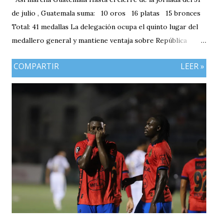
de julio , Guatemala suma: 10 oros 16 platas 15 bronces
Total: 41 medallas La delegación ocupa el quinto lugar del
medallero general y mantiene ventaja sobre República
Dominicana gracias a la mayor cantidad de medallas de
COMPARTIR
LEER »
plata, aunque ambos países registran el mismo número de
oros (10).