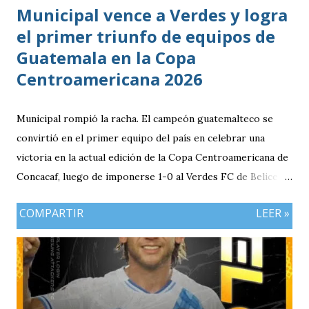
Municipal vence a Verdes y logra
el primer triunfo de equipos de
Guatemala en la Copa
Centroamericana 2026
Municipal rompió la racha. El campeón guatemalteco se
convirtió en el primer equipo del país en celebrar una
victoria en la actual edición de la Copa Centroamericana de
Concacaf, luego de imponerse 1-0 al Verdes FC de Belice en
el FFB Stadium de Belmopán. El conjunto escarlata llegaba
COMPARTIR
LEER »
con la obligación de sumar luego del empate (1-1) en casa
frente al Cartaginés de Costa Rica. Además, el resultado
adquiría mayor relevancia después de un complicado
arranque para los clubes guatemaltecos en el torneo,
marcado por las derrotas de Deportivo Mixco y Xelajú MC,