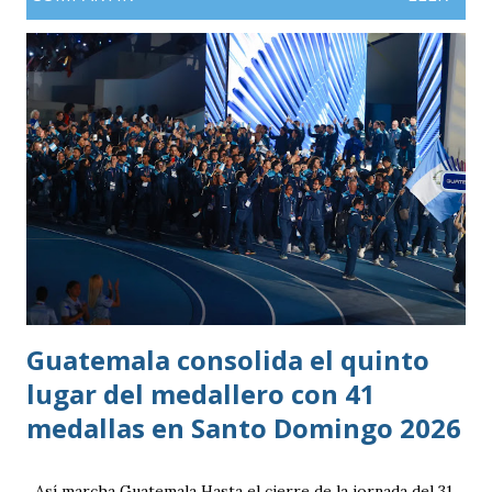
Bio Ospina, de madre guatemalteca y padre colombiano,
vivía en Estados Unidos antes de ir a ser una prueba a la
filial del Cruz Azul de México, club al que se vinculó tras
destacar en una gira en Europa. Misael Ospina Pinto Lugar
y fecha de nacimiento: Barberena, Santa Rosa, 29 de julio
1996 Posición: Volante por derecha Peso: 143 libras
Estatura: 1.75 metros Equipo: Cruz Azul de Segunda
División de México Estudios: Quinto bachillerato en México
via. luchosolares.blogspot.com
Guatemala consolida el quinto
lugar del medallero con 41
medallas en Santo Domingo 2026
Así marcha Guatemala Hasta el cierre de la jornada del 31