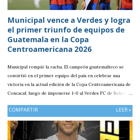
Municipal vence a Verdes y logra
el primer triunfo de equipos de
Guatemala en la Copa
Centroamericana 2026
Municipal rompió la racha. El campeón guatemalteco se
convirtió en el primer equipo del país en celebrar una
victoria en la actual edición de la Copa Centroamericana de
Concacaf, luego de imponerse 1-0 al Verdes FC de Belice en
el FFB Stadium de Belmopán. El conjunto escarlata llegaba
COMPARTIR
LEER »
con la obligación de sumar luego del empate (1-1) en casa
frente al Cartaginés de Costa Rica. Además, el resultado
adquiría mayor relevancia después de un complicado
arranque para los clubes guatemaltecos en el torneo,