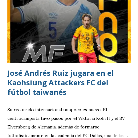
marcado por las derrotas de Deportivo Mixco y Xelajú MC,
así como la caída de Antigua GFC por 2-0 ante Real Estelí.
Desde el inicio, los dirigidos por Mario Acevedo asumieron
el protagonismo del encuentro. Municipal controló la
posesión del balón y encontró espacios para generar
peligro hasta que, al minuto 18, el ecuatoriano Alejandro
Cabeza definió con precisión para marcar el único gol del
compromiso. El pase y asistencia llegó en los botines de
José Andrés Ruiz jugara en el
Cristian Checa Hernández.
Kaohsiung Attackers FC del
fútbol taiwanés
Su recorrido internacional tampoco es nuevo. El
centrocampista tuvo pasos por el Viktoria Köln II y el SV
Elversberg de Alemania, además de formarse
futbolísticamente en la academia del FC Dallas, una de las