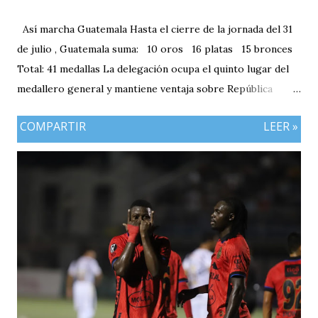
Así marcha Guatemala Hasta el cierre de la jornada del 31
de julio , Guatemala suma: 10 oros 16 platas 15 bronces
Total: 41 medallas La delegación ocupa el quinto lugar del
medallero general y mantiene ventaja sobre República
Dominicana gracias a la mayor cantidad de medallas de
COMPARTIR
LEER »
plata, aunque ambos países registran el mismo número de
oros (10).