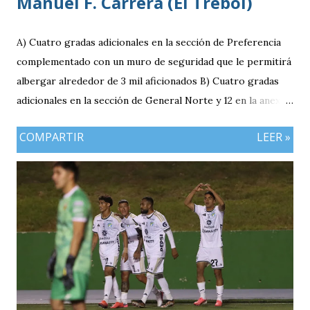
Manuel F. Carrera (El Trebol)
A) Cuatro gradas adicionales en la sección de Preferencia
complementado con un muro de seguridad que le permitirá
albergar alrededor de 3 mil aficionados B) Cuatro gradas
adicionales en la sección de General Norte y 12 en la anexa
que va a pemitir acomodar a 2 mil 400 aficionados más. C)
COMPARTIR
LEER »
El área de la General Sur con entrada independiente será
ahora la localidad para los visitantes. En resumen el aforo
del estadio queda ahora en 7 mil aficionados. Este domingo
se implementará un parqueo cuyo costo es de Q25
quetzales pero tiene un cupo limitadp. Continúa vigente el
servicio anterior en donde los aficionados se podrán
estacionar en el Parqueo de Tikal Futura. via.