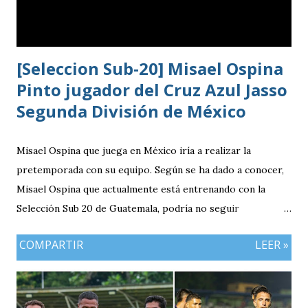
[Seleccion Sub-20] Misael Ospina
Pinto jugador del Cruz Azul Jasso
Segunda División de México
Misael Ospina que juega en México iría a realizar la
pretemporada con su equipo. Según se ha dado a conocer,
Misael Ospina que actualmente está entrenando con la
Selección Sub 20 de Guatemala, podría no seguir
entrenando con el combinado nacional porque su equipo, el
COMPARTIR
LEER »
Cruz Azul de México iniciará a realizar su pretemporada.
Bio Ospina, de madre guatemalteca y padre colombiano,
vivía en Estados Unidos antes de ir a ser una prueba a la
filial del Cruz Azul de México, club al que se vinculó tras