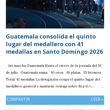
Guatemala consolida el quinto
lugar del medallero con 41
medallas en Santo Domingo 2026
Así marcha Guatemala Hasta el cierre de la jornada del 31
de julio , Guatemala suma: 10 oros 16 platas 15 bronces
Total: 41 medallas La delegación ocupa el quinto lugar del
medallero general y mantiene ventaja sobre República
Dominicana gracias a la mayor cantidad de medallas de
COMPARTIR
LEER »
plata, aunque ambos países registran el mismo número de
oros (10).