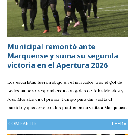
siendo la consecuencia más visible de una diferencia que ya
se había manifestado ante Costa Rica y que obligó a la
Bicolor a llegar a la última jornada pendiente de otros
resultados, particularmente del de Honduras vs. Panamá.
Municipal remontó ante
Marquense y suma su segunda
victoria en el Apertura 2026
Los escarlatas fueron abajo en el marcador tras el gol de
Ledesma pero respondieron con goles de John Méndez y
José Morales en el primer tiempo para dar vuelta el
partido y quedarse con los puntos en su visita a Marquense.
COMPARTIR
LEER »