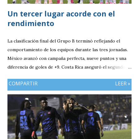
Un tercer lugar acorde con el
rendimiento
La clasificación final del Grupo B terminó reflejando el
comportamiento de los equipos durante las tres jornadas.
México avanzó con campaña perfecta, nueve puntos y una
diferencia de goles de +9. Costa Rica aseguró el segundo
puesto con seis unidades. Guatemala finalizó tercera con
COMPARTIR
LEER »
tres puntos y diferencia de -1, mientras Antigua y Barbuda
cerró sin sumar. ¿Por qué Guatemala terminó tercera y
dependió de otros resultados? Porque el equipo solo
consiguió imponer condiciones frente al rival más débil del
grupo. En los dos partidos que definían la clasificación fue
superado en posesión, producción ofensiva y generación de
ocasiones de gol. La goleada frente a México terminó