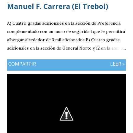
Manuel F. Carrera (El Trebol)
A) Cuatro gradas adicionales en la sección de Preferencia
complementado con un muro de seguridad que le permitirá
albergar alrededor de 3 mil aficionados B) Cuatro gradas
adicionales en la sección de General Norte y 12 en la anexa
que va a pemitir acomodar a 2 mil 400 aficionados más. C)
COMPARTIR
LEER »
El área de la General Sur con entrada independiente será
ahora la localidad para los visitantes. En resumen el aforo
del estadio queda ahora en 7 mil aficionados. Este domingo
se implementará un parqueo cuyo costo es de Q25
quetzales pero tiene un cupo limitadp. Continúa vigente el
servicio anterior en donde los aficionados se podrán
estacionar en el Parqueo de Tikal Futura. via.