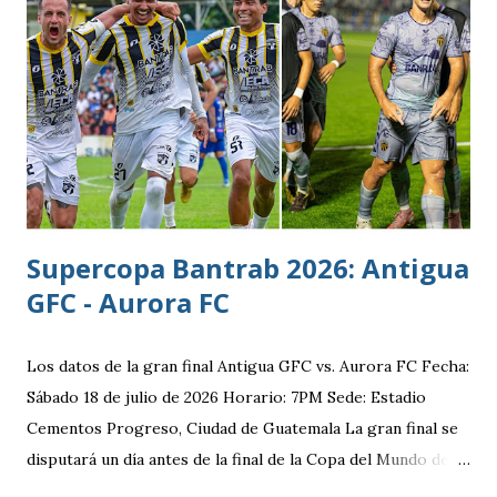
destacar en una gira en Europa. Misael Ospina Pinto Lugar
y fecha de nacimiento: Barberena, Santa Rosa, 29 de julio
1996 Posición: Volante por derecha Peso: 143 libras
Estatura: 1.75 metros Equipo: Cruz Azul de Segunda
División de México Estudios: Quinto bachillerato en México
via. luchosolares.blogspot.com
Supercopa Bantrab 2026: Antigua
GFC - Aurora FC
Los datos de la gran final Antigua GFC vs. Aurora FC Fecha:
Sábado 18 de julio de 2026 Horario: 7PM Sede: Estadio
Cementos Progreso, Ciudad de Guatemala La gran final se
disputará un día antes de la final de la Copa del Mundo de la
FIFA 2026 lo que convierte al 18 de julio en una jornada