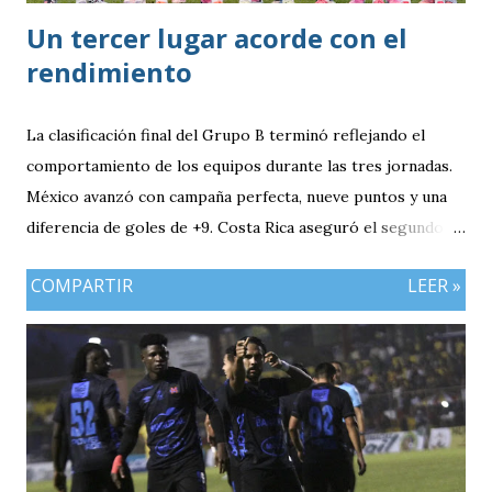
Un tercer lugar acorde con el
rendimiento
La clasificación final del Grupo B terminó reflejando el
comportamiento de los equipos durante las tres jornadas.
México avanzó con campaña perfecta, nueve puntos y una
diferencia de goles de +9. Costa Rica aseguró el segundo
puesto con seis unidades. Guatemala finalizó tercera con
COMPARTIR
LEER »
tres puntos y diferencia de -1, mientras Antigua y Barbuda
cerró sin sumar. ¿Por qué Guatemala terminó tercera y
dependió de otros resultados? Porque el equipo solo
consiguió imponer condiciones frente al rival más débil del
grupo. En los dos partidos que definían la clasificación fue
superado en posesión, producción ofensiva y generación de
ocasiones de gol. La goleada frente a México terminó