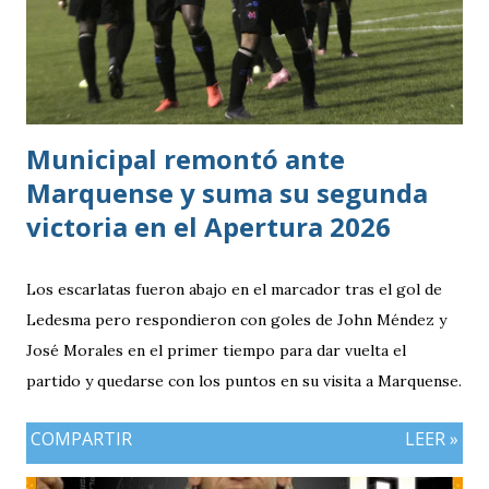
siendo la consecuencia más visible de una diferencia que ya
se había manifestado ante Costa Rica y que obligó a la
Bicolor a llegar a la última jornada pendiente de otros
resultados, particularmente del de Honduras vs. Panamá.
Municipal remontó ante
Marquense y suma su segunda
victoria en el Apertura 2026
Los escarlatas fueron abajo en el marcador tras el gol de
Ledesma pero respondieron con goles de John Méndez y
José Morales en el primer tiempo para dar vuelta el
partido y quedarse con los puntos en su visita a Marquense.
COMPARTIR
LEER »