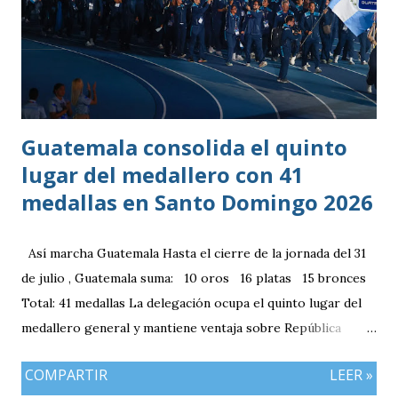
Guatemala consolida el quinto
lugar del medallero con 41
medallas en Santo Domingo 2026
Así marcha Guatemala Hasta el cierre de la jornada del 31
de julio , Guatemala suma: 10 oros 16 platas 15 bronces
Total: 41 medallas La delegación ocupa el quinto lugar del
medallero general y mantiene ventaja sobre República
Dominicana gracias a la mayor cantidad de medallas de
COMPARTIR
LEER »
plata, aunque ambos países registran el mismo número de