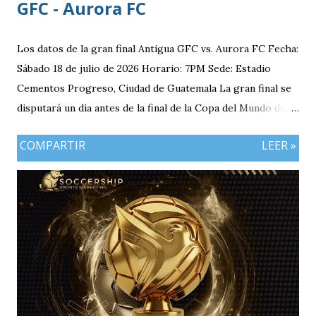
GFC - Aurora FC
Los datos de la gran final Antigua GFC vs. Aurora FC Fecha:
Sábado 18 de julio de 2026 Horario: 7PM Sede: Estadio
Cementos Progreso, Ciudad de Guatemala La gran final se
disputará un día antes de la final de la Copa del Mundo de la
FIFA 2026 lo que convierte al 18 de julio en una jornada
COMPARTIR
LEER »
especialmente futbolera para los aficionados
guatemaltecos. Antigua GFC llega al partido como el
equipo más regular del torneo tras g