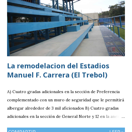
destacar en una gira en Europa. Misael Ospina Pinto Lugar
y fecha de nacimiento: Barberena, Santa Rosa, 29 de julio
1996 Posición: Volante por derecha Peso: 143 libras
Estatura: 1.75 metros Equipo: Cruz Azul de Segunda
División de México Estudios: Quinto bachillerato en México
via. luchosolares.blogspot.com
La remodelacion del Estadios
Manuel F. Carrera (El Trebol)
A) Cuatro gradas adicionales en la sección de Preferencia
complementado con un muro de seguridad que le permitirá
albergar alrededor de 3 mil aficionados B) Cuatro gradas
adicionales en la sección de General Norte y 12 en la anexa
que va a pemitir acomodar a 2 mil 400 aficionados más. C)
COMPARTIR
LEER »