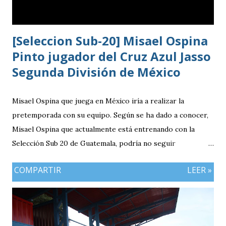
[Seleccion Sub-20] Misael Ospina
Pinto jugador del Cruz Azul Jasso
Segunda División de México
Misael Ospina que juega en México iría a realizar la
pretemporada con su equipo. Según se ha dado a conocer,
Misael Ospina que actualmente está entrenando con la
Selección Sub 20 de Guatemala, podría no seguir
entrenando con el combinado nacional porque su equipo, el
COMPARTIR
LEER »
Cruz Azul de México iniciará a realizar su pretemporada.
Bio Ospina, de madre guatemalteca y padre colombiano,
vivía en Estados Unidos antes de ir a ser una prueba a la
filial del Cruz Azul de México, club al que se vinculó tras