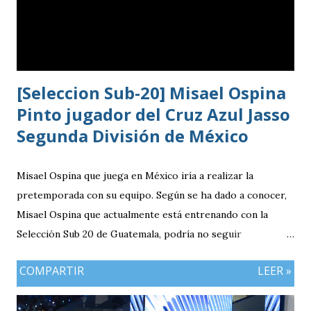
[Seleccion Sub-20] Misael Ospina
Pinto jugador del Cruz Azul Jasso
Segunda División de México
Misael Ospina que juega en México iría a realizar la
pretemporada con su equipo. Según se ha dado a conocer,
Misael Ospina que actualmente está entrenando con la
Selección Sub 20 de Guatemala, podría no seguir
entrenando con el combinado nacional porque su equipo, el
COMPARTIR
LEER »
Cruz Azul de México iniciará a realizar su pretemporada.
Bio Ospina, de madre guatemalteca y padre colombiano,