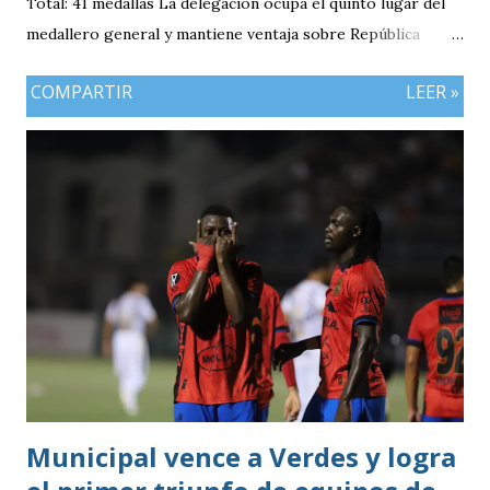
Total: 41 medallas La delegación ocupa el quinto lugar del
medallero general y mantiene ventaja sobre República
Dominicana gracias a la mayor cantidad de medallas de
COMPARTIR
LEER »
plata, aunque ambos países registran el mismo número de
oros (10).
Municipal vence a Verdes y logra