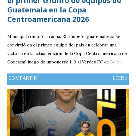
el primer triunfo de equipos de
Guatemala en la Copa
Centroamericana 2026
Municipal rompió la racha. El campeón guatemalteco se
convirtió en el primer equipo del país en celebrar una
victoria en la actual edición de la Copa Centroamericana de
Concacaf, luego de imponerse 1-0 al Verdes FC de Belice en
el FFB Stadium de Belmopán. El conjunto escarlata llegaba
COMPARTIR
LEER »
con la obligación de sumar luego del empate (1-1) en casa
frente al Cartaginés de Costa Rica. Además, el resultado
adquiría mayor relevancia después de un complicado
arranque para los clubes guatemaltecos en el torneo,
marcado por las derrotas de Deportivo Mixco y Xelajú MC,
así como la caída de Antigua GFC por 2-0 ante Real Estelí.
Desde el inicio, los dirigidos por Mario Acevedo asumieron