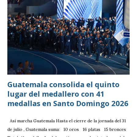
vivía en Estados Unidos antes de ir a ser una prueba a la
filial del Cruz Azul de México, club al que se vinculó tras
destacar en una gira en Europa. Misael Ospina Pinto Lugar
y fecha de nacimiento: Barberena, Santa Rosa, 29 de julio
1996 Posición: Volante por derecha Peso: 143 libras
Estatura: 1.75 metros Equipo: Cruz Azul de Segunda
División de México Estudios: Quinto bachillerato en México
via. luchosolares.blogspot.com
Guatemala consolida el quinto
lugar del medallero con 41
medallas en Santo Domingo 2026
Así marcha Guatemala Hasta el cierre de la jornada del 31
de julio , Guatemala suma: 10 oros 16 platas 15 bronces