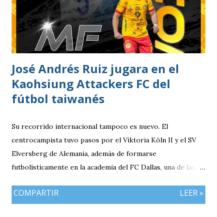
el protagonismo del encuentro. Municipal controló la
posesión del balón y encontró espacios para generar
peligro hasta que, al minuto 18, el ecuatoriano Alejandro
Cabeza definió con precisión para marcar el único gol del
compromiso. El pase y asistencia llegó en los botines de
José Andrés Ruiz jugara en el
Cristian Checa Hernández.
Kaohsiung Attackers FC del
fútbol taiwanés
Su recorrido internacional tampoco es nuevo. El
centrocampista tuvo pasos por el Viktoria Köln II y el SV
Elversberg de Alemania, además de formarse
futbolísticamente en la academia del FC Dallas, una de las
canteras más reconocidas de los Estados Unidos,
COMPARTIR
LEER »
experiencia que marcó el inicio de su desarrollo como
profesional. Ahora, el guatemalteco se incorpora al