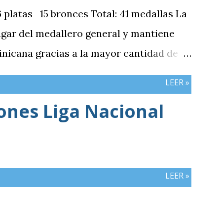
platas 15 bronces Total: 41 medallas La
ugar del medallero general y mantiene
nicana gracias a la mayor cantidad de
mbos países registran el mismo número
LEER »
iones Liga Nacional
LEER »