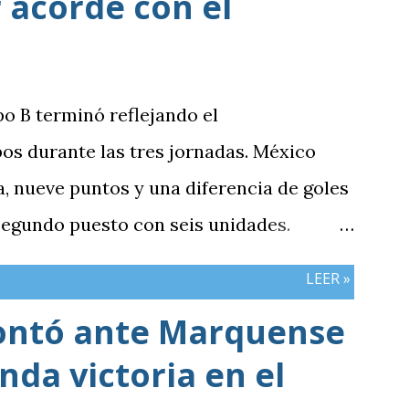
 acorde con el
po B terminó reflejando el
os durante las tres jornadas. México
 nueve puntos y una diferencia de goles
 segundo puesto con seis unidades.
n tres puntos y diferencia de -1,
LEER »
cerró sin sumar. ¿Por qué Guatemala
ontó ante Marquense
e otros resultados? Porque el equipo
da victoria en el
iones frente al rival más débil del
e definían la clasificación fue superado