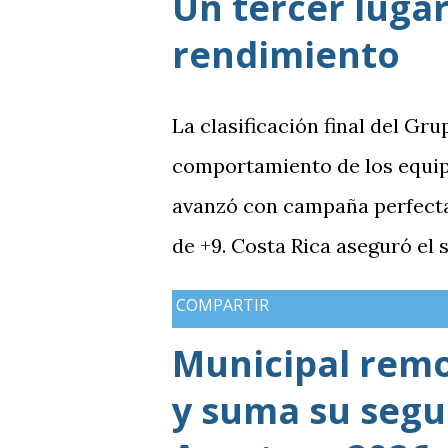
Un tercer lugar
rendimiento
La clasificación final del Gru
comportamiento de los equip
avanzó con campaña perfecta,
de +9. Costa Rica aseguró el
Guatemala finalizó tercera co
COMPARTIR
mientras Antigua y Barbuda 
Municipal rem
terminó tercera y dependió d
y suma su segun
solo consiguió imponer condic
grupo. En los dos partidos qu