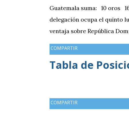
Guatemala suma: 10 oros 16 
delegación ocupa el quinto l
ventaja sobre República Domi
medallas de plata, aunque a
COMPARTIR
de oros (10).
Tabla de Posic
COMPARTIR