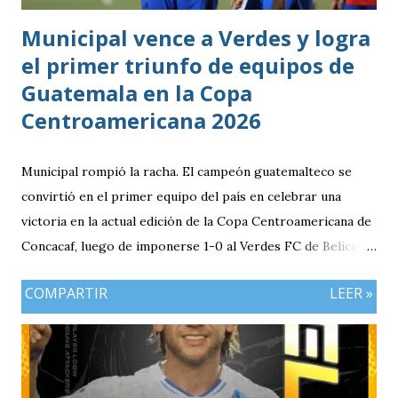
Municipal vence a Verdes y logra
el primer triunfo de equipos de
Guatemala en la Copa
Centroamericana 2026
Municipal rompió la racha. El campeón guatemalteco se
convirtió en el primer equipo del país en celebrar una
victoria en la actual edición de la Copa Centroamericana de
Concacaf, luego de imponerse 1-0 al Verdes FC de Belice en
el FFB Stadium de Belmopán. El conjunto escarlata llegaba
COMPARTIR
LEER »
con la obligación de sumar luego del empate (1-1) en casa
frente al Cartaginés de Costa Rica. Además, el resultado
adquiría mayor relevancia después de un complicado
arranque para los clubes guatemaltecos en el torneo,
marcado por las derrotas de Deportivo Mixco y Xelajú MC,