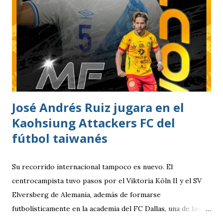
así como la caída de Antigua GFC por 2-0 ante Real Estelí.
Desde el inicio, los dirigidos por Mario Acevedo asumieron
el protagonismo del encuentro. Municipal controló la
posesión del balón y encontró espacios para generar
peligro hasta que, al minuto 18, el ecuatoriano Alejandro
Cabeza definió con precisión para marcar el único gol del
compromiso. El pase y asistencia llegó en los botines de
José Andrés Ruiz jugara en el
Cristian Checa Hernández.
Kaohsiung Attackers FC del
fútbol taiwanés
Su recorrido internacional tampoco es nuevo. El
centrocampista tuvo pasos por el Viktoria Köln II y el SV
Elversberg de Alemania, además de formarse
futbolísticamente en la academia del FC Dallas, una de las
canteras más reconocidas de los Estados Unidos,