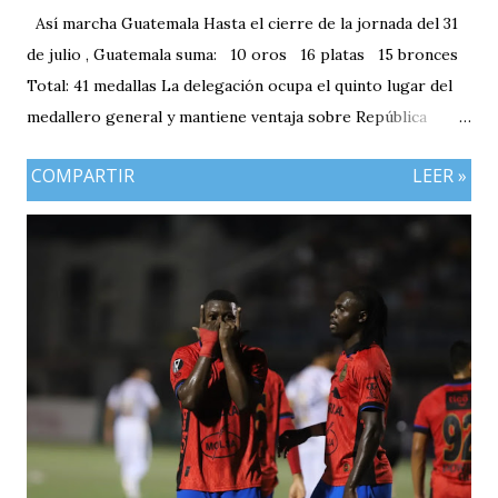
Así marcha Guatemala Hasta el cierre de la jornada del 31
de julio , Guatemala suma: 10 oros 16 platas 15 bronces
Total: 41 medallas La delegación ocupa el quinto lugar del
medallero general y mantiene ventaja sobre República
Dominicana gracias a la mayor cantidad de medallas de
COMPARTIR
LEER »
plata, aunque ambos países registran el mismo número de
oros (10).