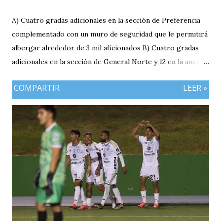
A) Cuatro gradas adicionales en la sección de Preferencia
complementado con un muro de seguridad que le permitirá
albergar alrededor de 3 mil aficionados B) Cuatro gradas
adicionales en la sección de General Norte y 12 en la anexa
que va a pemitir acomodar a 2 mil 400 aficionados más. C)
COMPARTIR
LEER »
El área de la General Sur con entrada independiente será
ahora la localidad para los visitantes. En resumen el aforo
del estadio queda ahora en 7 mil aficionados. Este domingo
se implementará un parqueo cuyo costo es de Q25
quetzales pero tiene un cupo limitadp. Continúa vigente el
servicio anterior en donde los aficionados se podrán
estacionar en el Parqueo de Tikal Futura. via.