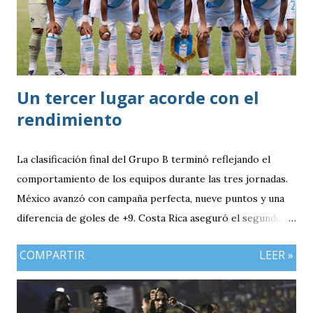
Un tercer lugar acorde con el
rendimiento
La clasificación final del Grupo B terminó reflejando el
comportamiento de los equipos durante las tres jornadas.
México avanzó con campaña perfecta, nueve puntos y una
diferencia de goles de +9. Costa Rica aseguró el segundo
puesto con seis unidades. Guatemala finalizó tercera con
COMPARTIR
LEER »
tres puntos y diferencia de -1, mientras Antigua y Barbuda
cerró sin sumar. ¿Por qué Guatemala terminó tercera y
dependió de otros resultados? Porque el equipo solo