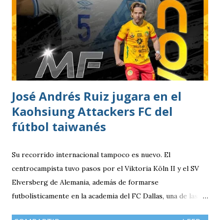
y fecha de nacimiento: Barberena, Santa Rosa, 29 de julio
1996 Posición: Volante por derecha Peso: 143 libras
Estatura: 1.75 metros Equipo: Cruz Azul de Segunda
División de México Estudios: Quinto bachillerato en México
via. luchosolares.blogspot.com
José Andrés Ruiz jugara en el
Kaohsiung Attackers FC del
fútbol taiwanés
Su recorrido internacional tampoco es nuevo. El
centrocampista tuvo pasos por el Viktoria Köln II y el SV
Elversberg de Alemania, además de formarse
futbolísticamente en la academia del FC Dallas, una de las
canteras más reconocidas de los Estados Unidos,