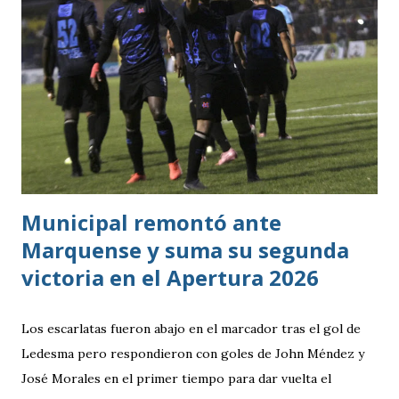
consiguió imponer condiciones frente al rival más débil del
grupo. En los dos partidos que definían la clasificación fue
superado en posesión, producción ofensiva y generación de
ocasiones de gol. La goleada frente a México terminó
siendo la consecuencia más visible de una diferencia que ya
se había manifestado ante Costa Rica y que obligó a la
Bicolor a llegar a la última jornada pendiente de otros
resultados, particularmente del de Honduras vs. Panamá.
Municipal remontó ante
Marquense y suma su segunda
victoria en el Apertura 2026
Los escarlatas fueron abajo en el marcador tras el gol de
Ledesma pero respondieron con goles de John Méndez y
José Morales en el primer tiempo para dar vuelta el