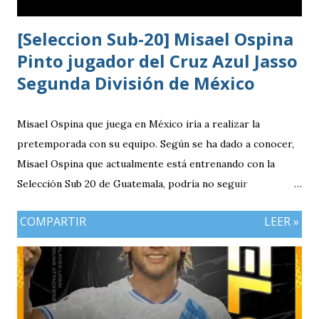
[Seleccion Sub-20] Misael Ospina
Pinto jugador del Cruz Azul Jasso
Segunda División de México
Misael Ospina que juega en México iría a realizar la
pretemporada con su equipo. Según se ha dado a conocer,
Misael Ospina que actualmente está entrenando con la
Selección Sub 20 de Guatemala, podría no seguir
entrenando con el combinado nacional porque su equipo, el
COMPARTIR
LEER »
Cruz Azul de México iniciará a realizar su pretemporada.
Bio Ospina, de madre guatemalteca y padre colombiano,
vivía en Estados Unidos antes de ir a ser una prueba a la
filial del Cruz Azul de México, club al que se vinculó tras
destacar en una gira en Europa. Misael Ospina Pinto Lugar