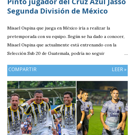
Pinto jugador del Cruz Azul Jasso
Segunda División de México
Misael Ospina que juega en México iría a realizar la
pretemporada con su equipo. Según se ha dado a conocer,
Misael Ospina que actualmente está entrenando con la
Selección Sub 20 de Guatemala, podría no seguir
entrenando con el combinado nacional porque su equipo, el
COMPARTIR
LEER »
Cruz Azul de México iniciará a realizar su pretemporada.
Bio Ospina, de madre guatemalteca y padre colombiano,
vivía en Estados Unidos antes de ir a ser una prueba a la
filial del Cruz Azul de México, club al que se vinculó tras
destacar en una gira en Europa. Misael Ospina Pinto Lugar
y fecha de nacimiento: Barberena, Santa Rosa, 29 de julio
1996 Posición: Volante por derecha Peso: 143 libras
Estatura: 1.75 metros Equipo: Cruz Azul de Segunda