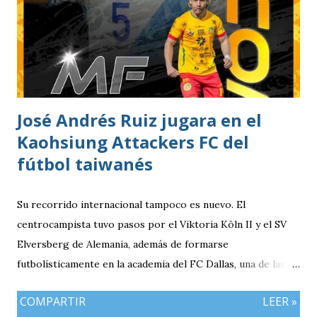
José Andrés Ruiz jugara en el
Kaohsiung Attackers FC del
fútbol taiwanés
Su recorrido internacional tampoco es nuevo. El
centrocampista tuvo pasos por el Viktoria Köln II y el SV
Elversberg de Alemania, además de formarse
futbolísticamente en la academia del FC Dallas, una de las
canteras más reconocidas de los Estados Unidos,
COMPARTIR
LEER »
experiencia que marcó el inicio de su desarrollo como