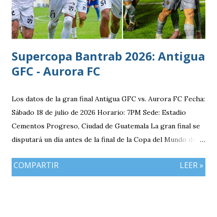
División de México Estudios: Quinto bachillerato en México
via. luchosolares.blogspot.com
Supercopa Bantrab 2026: Antigua
GFC - Aurora FC
Los datos de la gran final Antigua GFC vs. Aurora FC Fecha:
Sábado 18 de julio de 2026 Horario: 7PM Sede: Estadio
Cementos Progreso, Ciudad de Guatemala La gran final se
disputará un día antes de la final de la Copa del Mundo de la
FIFA 2026 lo que convierte al 18 de julio en una jornada
COMPARTIR
LEER »
especialmente futbolera para los aficionados
guatemaltecos. Antigua GFC llega al partido como el
equipo más regular del torneo tras g