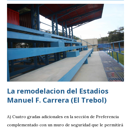
profesional. Ahora, el guatemalteco se incorpora al
Kaohsiung Attackers FC, una institución de crecimiento
reciente dentro del fútbol taiwanés. El club nació en 2016
con su equipo femenino y fue hasta 2025 cuando creó su
rama masculina, la cual comenzó su recorrido en la Segunda
División antes de conseguir el ascenso a la máxima
categoría.
La remodelacion del Estadios
Manuel F. Carrera (El Trebol)
A) Cuatro gradas adicionales en la sección de Preferencia
complementado con un muro de seguridad que le permitirá