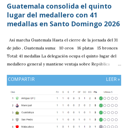
Guatemala consolida el quinto
lugar del medallero con 41
medallas en Santo Domingo 2026
Así marcha Guatemala Hasta el cierre de la jornada del 31
de julio , Guatemala suma: 10 oros 16 platas 15 bronces
Total: 41 medallas La delegación ocupa el quinto lugar del
medallero general y mantiene ventaja sobre República
Dominicana gracias a la mayor cantidad de medallas de
COMPARTIR
LEER »
plata, aunque ambos países registran el mismo número de
oros (10).